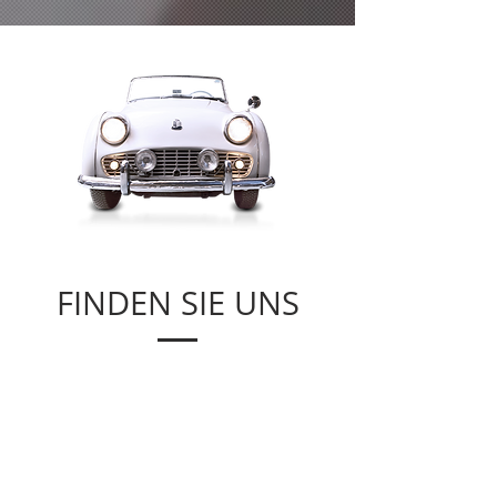
FINDEN SIE UNS
Grazer Vorstadt 130
8570 Voitsberg
office@moerth.co.at
+43 (0) 664 43 77 333