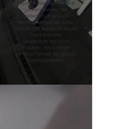
Hagelschaden-Reparatur &
Lackierarbeiten. Mit
Leidenschaft und viel
Herzblut sorgen wir dafür,
dass Ihr KFZ wieder im neuen
Glanz erstrahlt.
Sonderaufträge? Kein
Problem - Wir sind der
perfekte Partner für Spezial-
Angelegenheiten.